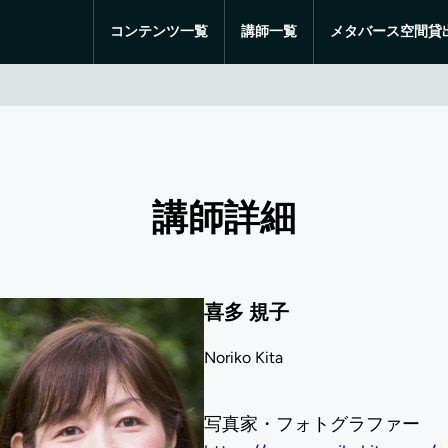
コンテンツ一覧
講師一覧
メタバース空間貸
講師詳細
喜多 規子
Noriko Kita