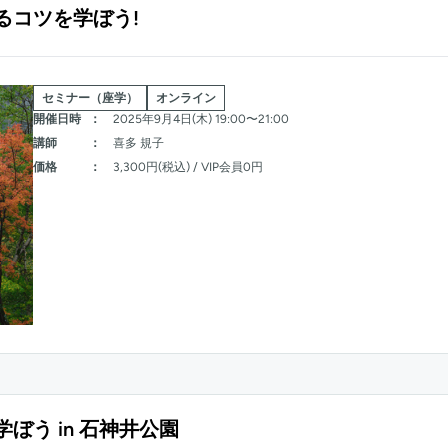
るコツを学ぼう!
セミナー（座学）
オンライン
開催日時
：
2025年9月4日(木) 19:00〜21:00
講師
：
喜多 規子
価格
：
3,300円(税込) / VIP会員0円
う in 石神井公園