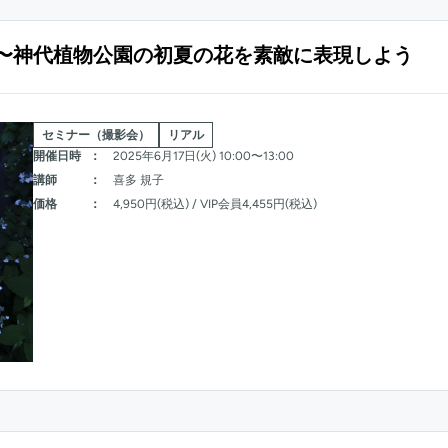
〜神代植物公園の初夏の花を素敵に表現しよう
セミナー（撮影会）
リアル
開催日時
：
2025年6月17日(火) 10:00〜13:00
講師
：
喜多 規子
価格
：
4,950円(税込) / VIP会員4,455円(税込)