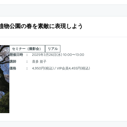
植物公園の春を素敵に表現しよう
セミナー（撮影会）
リアル
開催日時
：
2025年3月26日(水) 10:00〜13:00
講師
：
喜多 規子
価格
：
4,950円(税込) / VIP会員4,455円(税込)